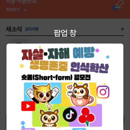
각종 이용안내
바로가기
새소식
공지사항
팝업 창
18
2026년 디지털미디어 피해 청소년 회복 지원사업 상담 및
2026.05
치료지원 안내
청소년상담복지센터 청소년안전망 '위기예방교육' 안내
2026.03.10
「학생맞춤형 통합지원 One-Stop센터」 신청 안내
2026.01.26
학생맞춤형 통합지원 One-Stop센터 찾아오는 길
2026.01.15
자살·자해 예방 및 생명존중 인식확산 숏폼(Short-
2026.07.01
form) 공모전