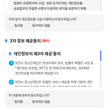
법령의 규정에 따라 수집 · 보유 및 처리하는 개인정보를
이용할 수 있는 자
공공업무의 적절한 수행과 이용자의 권익을 보호하기 위해
4
아이디(ID, 고유번호) : 회원의 식별과 서비스 이용을 위하여
적법하고 적정하게 취급할 것입니다.
회원이 문자와 숫자의 조합으로 설정한 고유의 체계
위와 같이 개인정보를 수집·이용하는데 동의하십니까?
또한, 포천시청소년재단은 관련 법령에서 규정한 바에 따라
동의함
동의하지 않음
5
비밀번호 : 이용자와 아이디가 일치하는지를 확인하고 통신상의
보유하고 있는 개인정보에 대한 열람, 정정·삭제, 처리정지 요구
자신의 비밀보호를 위하여 이용자 자신이 선정한 문자와 숫자의
등 이용자의 권익을 존중하며, 이용자는 이러한 법령상 권익의
조합
침해 등에 대하여 행정심판법에서 정하는 바에 따라 행정심판을
3자 정보 제공동의
(필수)
청구할 수 있습니다.
6
탈 퇴 : 회원이 이용계약을 종료 시키는 행위
포천시청소년재단은 개인정보보호법 제 30조에 따라
개인정보의 제3자 제공 동의
7
본 약관에서 정의하지 않은 용어는 개별서비스에 대한 별도 약관
정보주체의 개인정보 보호 및 권익을 보호하고 개인정보와
및 이용규정에서 정의하거나 일반적인 개념에 의합니다.
1
관련한 이용자의 고충을 원활하게 처리할 수 있도록 다음과 같은
포천시 청소년재단은 정보주체의 동의, 법률의 특별한 규정 등
「개인정보 보호법」 제17조 및 제18조에 해당하는 경우에만
개인정보 처리방침을 수립 · 공개하고 있습니다.
제3조(약관의 효력과 변경)
개인정보를 제3자에게 제공합니다.
1
이 약관은 서비스 화면에 게시하거나 기타의 방법으로
2
포천시 청소년재단은 원활한 서비스 제공을 위해 다음의 경우
공지함으로써 이용자에게 공시하고, 이에 동의한 이용자가
주요 개인정보 처리 표시(라벨링)
정보주체의 동의를 얻어 필요 최소한의 범위로만 제공합니다.
서비스에 가입함으로써 효력이 발생합니다.
위 내용에 대하여 동의하십니까?
2
당 사이트는 필요하다고 인정되는 경우 이 약관의 내용을 변경할
동의함
동의하지 않음
수 있으며, 변경된 약관은 서비스 화면에 공지함으로써 이용자가
제공받는 자
제공받는 자의 개인정보 이용 목
처리목적
보유기간(설정)