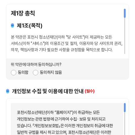
제1장 총칙
제1조(목적)
본 약관은 포천시 청소년재단(이하 "당 사이트")이 제공하는 모든
서비스(이하 "서비스")의 이용조건 및 절차, 이용자와 당 사이트의 권리,
의무, 책임사항과 기타 필요한 사항을 규정함을 목적으로 합니다.
제2조(용어의 정의)
위 약관에 대하여 동의하십니까?
동의함
동의하지 않음
본 약관에서 사용하는 용어의 정의는 다음과 같습니다.
1
이용자 : 본 약관에 따라 당 사이트가 제공하는 서비스를 이용할 수
개인정보 수집 및 이용에 대한 안내
(필수)
있는 자
2
가 입 : 당 사이트가 제공하는 신청서 양식에 해당 정보를
기입하고, 본 약관에 동의하여 서비스 이용계약을 완료시키는 행위
포천시청소년재단(이하 “홈페이지”)이 취급하는 모든
개인정보는 관련 법령에 근거하여 수집 · 보유 및 처리되고
3
회 원 : 당 사이트에 개인정보 등 관련 정보를 제공하여 회원등록을
있습니다. 「개인정보보호법」은 이러한 개인정보의 취급에 대한
한 개인(재외국민, 국내거주 외국인 포함)또는 법인으로서 당
일반적 규범을 제시 하고 있으며, 포천시청소년재단은 이러한
사이트의 정보를 제공 받으며, 당 사이트가 제공하는 서비스를