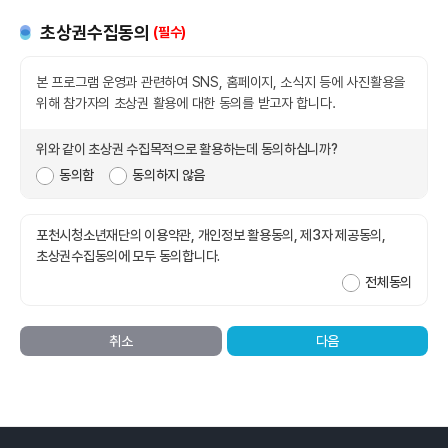
직접 확인할 수 있도록 할 것입니다.
초상권수집동의
(필수)
3
이용자는 변경된 약관에 동의하지 않으실 경우 서비스 이용을
포천시청소년재단 및 포천시청소년상담복
중단하고 본인의 회원등록을 탈퇴할 수 있으며, 계속 사용하시는
이용, 청소년안전망시스템 사용
본 프로그램 운영과 관련하여 SNS, 홈페이지, 소식지 등에 사진활용을
경우에는 약관 변경에 동의한 것으로 간주되며 변경된 약관은
처리위탁
정보주체의 권리의무
청소년상담복지센터
(한국청소년상담복지개발원, 경기도청소
위해 참가자의 초상권 활용에 대한 동의를 받고자 합니다.
효력이 발생합니다.
등), 지자체, 포천시관내청소년기관, 보건복
경찰청, 병무청 서비스 연계 시 담당
4
이용자가 이 약관의 내용에 동의하는 경우 경기도의 서비스
위와 같이 초상권 수집목적으로 활용하는데 동의하십니까?
제공행위 및 이용자의 서비스 이용행위에는 이 약관이 우선적으로
동의함
동의하지 않음
포천시청소년재단 및 포천시청소년상담복
처리항목
파기
적용될 것입니다. 이 약관에 명시되지 않은 사항에 대해서는
이용, 청소년안전망시스템 사용
전기통신기본법, 전기통신사업법,
학교밖청소년지원센터
(한국청소년상담복지개발원, 경기도학교밖
정보통신망이용촉진및정보보호등에관한법률, 방송통신심의위원회
포천시청소년재단의 이용약관, 개인정보 활용동의, 제3자 제공동의,
등), 지자체, 포천시관내청소년기관, 보건복
심의규정, 정보통신 윤리강령, 프로그램 보호법 등 기타
초상권수집동의에 모두 동의합니다.
경찰청, 병무청 서비스 연계 시 담당
대한민국의 관련법령과 상관습에 의합니다.
자동화 수집
안전성확보조치
전체동의
제2장 서비스 제공 및 이용
취소
다음
제4조(이용 계약의 성립)
권익침애 구제
열람청구
1
이용계약은 신청자가 온라인으로 당 사이트에서 제공하는 소정의
가입신청 양식에서 요구하는 사항을 기록하고, 이 약관에 대한
동의를 완료한 경우에 성립됩니다.