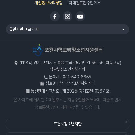
개인정보보호책임자
처리방침변경
개인정보처리방침
이메일무단수집거부
2
당 사이트는 다음 각 호에 해당하는 이용계약에 대하여는 가입을
취소할 수 있습니다.
목차
1.
다른 사람의 명의를 사용하여 신청하였을 때
유관기관 바로가기
2.
이용 계약 신청서의 내용을 허위로 기재하였거나 신청하였을 때
개인정보의 처리목적
3.
사회의 안녕 질서 혹은 미풍양속을 저해할 목적으로 신청하였을
개인정보의 처리 및 보유 기간
때
4.
다른 사람의 당 사이트 서비스 이용을 방해하거나 그 정보를
개인정보처리 위탁
[11184] 경기 포천시 소흘읍 호국로523번길 59-56 (이동교리)
도용하는 등의 행위를 하였을 때
학교밖청소년지원센터
5.
당 사이트를 이용하여 법령과 본 약관이 금지하는 행위를 하는
정보주체와 법정대리인의 권리·의무 및 그 행사방법에 관한 사항
문의처 : 031-540-6655
경우
상호명 : 학교밖청소년지원센터
6.
기타 당 사이트가 정한 이용신청요건이 미비 되었을 때
처리하는 개인정보의 항목
통신판매신고번호 : 제 2025-경기포천-0367 호
본 사이트에 게시된 이메일주소는 자동수집을 거부하며, 이를 위반시
3
당 사이트는 다음 각 호에 해당하는 경우 그 사유가 해소될 때까지
개인정보 파기 절차 및 파기 방법
이용계약 성립을 유보할 수 있습니다.
정보통신망법에 의해 처벌될 수 있습니다.
1.
기술상의 장애사유로 인한 서비스 중단의 경우(시스템관리자의
개인정보 자동 수집 장치의 설치•운영 및 거부에 관한 사항
고의·과실 없는 디스크장애, 시스템 다운 등)
포천시청소년재단
2.
개인정보의 안전성 확보 조치
전기통신사업법에 의한 기간통신사업자가 전기통신 서비스를