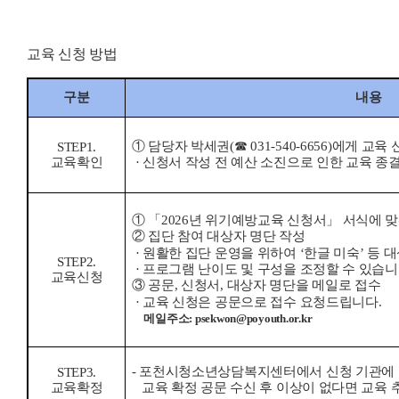
교육 신청 방법
구분
내용
①
담당자 박세권
(
☎
031-540-6656)
에게 교육 
STEP1.
교육확인
·
신청서 작성 전 예산 소진으로 인한 교육 종
① 「
2026
년 위기예방교육 신청서
」
서식에 맞
②
집단 참여 대상자 명단 작성
·
원활한 집단 운영을 위하여
‘
한글 미숙
’
등 
STEP2.
·
프로그램 난이도 및 구성을 조정할 수 있습
교육신청
③
공문
,
신청서
,
대상자 명단을 메일로 접수
·
교육 신청은 공문으로 접수 요청드립니다
.
메일주소
: psekwon@poyouth.or.kr
-
포천시청소년상담복지센터에서 신청 기관에 
STEP3.
교육확정
교육 확정 공문 수신 후 이상이 없다면 교육 