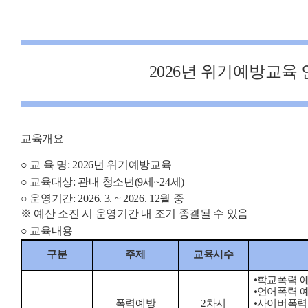
2026
년 위기예방교육 
교육개요
○
교 육 명
: 2026
년 위기예방교육
○
교육대상
:
관내 청소년
(9
세
~24
세
)
○
운영기간
: 2026. 3. ~ 2026. 12
월 중
※
예산 소진 시 운영기간 내 조기 종결될 수 있음
○
교육내용
구분
주제
교육시수
⦁
학교폭력 
⦁
언어폭력 
폭력예방
2
차시
⦁
사이버폭력