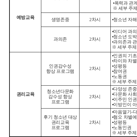
⦁
폭력과 관계
※
세부 주제
예방교육
생명존중
2
차시
⦁
청소년 자해
⦁
미디어 과의
⦁
청소년 도박
과의존
2
차시
⦁
과의존과 관
※
세부 주제
⦁
인권의 기초
⦁
차이와 차별
인권감수성
⦁
성평등
2
차시
향상 프로그램
⦁
참여권
⦁
노동권
※
세부 주제
⦁
다양성 존중
청소년다문화
권리교육
⦁
다문화 사회
감수성 향상
2
차시
⦁
이주민 인권
프로그램
⦁
이방인이 아
⦁
마음열기
-
다
후기 청소년 대상
⦁
혐오 차별
권리교육
2
차시
⦁
성평등
프로그램
⦁
노동인권
※
세부 주제