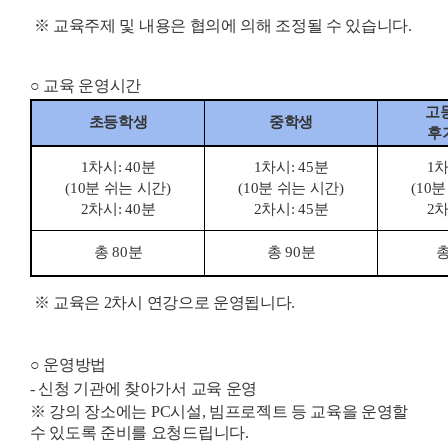
※
교육주제 및 내용은 협의에 의해 조정될 수 있습니다
.
○
교육 운영시간
고
초등학생
중학생
후
1
차시
: 40
분
1
차시
: 45
분
1
(10
분 쉬는 시간
)
(10
분 쉬는 시간
)
(10
분
2
차시
: 40
분
2
차시
: 45
분
2
총
80
분
총
90
분
※
교육은
2
차시 연강으로 운영됩니다
.
○
운영방법
-
신청 기관에 찾아가서 교육 운영
※
강의 장소에는
PC
시설
,
빔프로젝트 등 교육을 운영할
수 있도록 준비를 요청드립니다
.